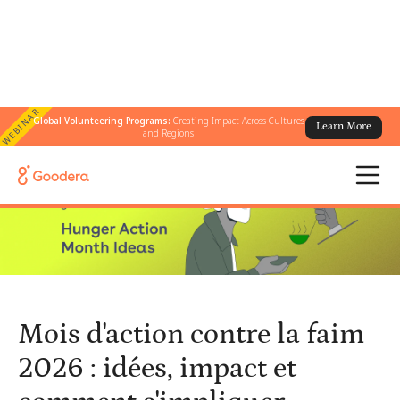
WEBINAR
Global Volunteering Programs:
Creating Impact Across Cultures
Learn More
← Tous les blogs
/
and Regions
Mois d'action contre la faim 2026 : idées, impact et comment
s'impliquer
Mois d'action contre la faim
2026 : idées, impact et