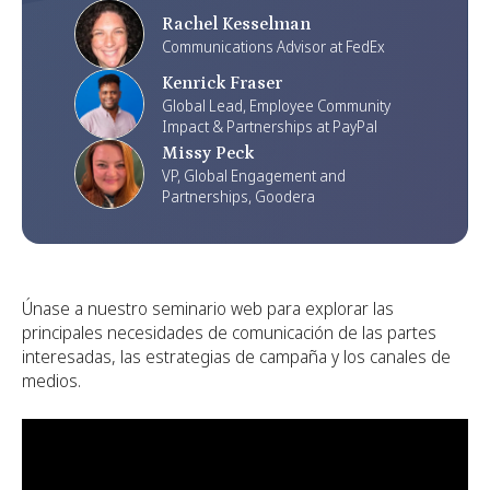
Rachel Kesselman
Communications Advisor at FedEx
Kenrick Fraser
Global Lead, Employee Community
Impact & Partnerships at PayPal
Missy Peck
VP, Global Engagement and
Partnerships, Goodera
Únase a nuestro seminario web para explorar las
principales necesidades de comunicación de las partes
interesadas, las estrategias de campaña y los canales de
medios.