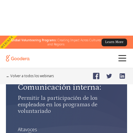
WEBINAR
Global Volunteering Programs:
Creating Impact Across Cultures
Learn More
and Regions
Webinar
🗓️
Aug 13, 2024
Tuesday
← Volver a todos los webinars
Comunicación interna
:
Permitir la participación de los
empleados en los programas de
voluntariado
Altavoces