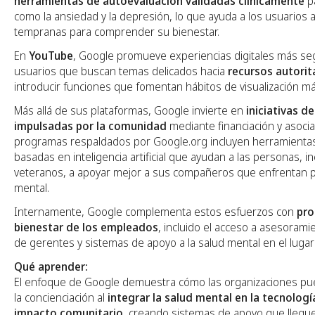
herramientas de autoevaluación validadas clínicamente
p
como la ansiedad y la depresión, lo que ayuda a los usuarios
tempranas para comprender su bienestar.
En
YouTube
, Google promueve experiencias digitales más segur
usuarios que buscan temas delicados hacia
recursos autorit
introducir funciones que fomentan hábitos de visualización má
Más allá de sus plataformas, Google invierte en
iniciativas d
impulsadas por la comunidad
mediante financiación y asocia
programas respaldados por Google.org incluyen herramientas
basadas en inteligencia artificial que ayudan a las personas, in
veteranos, a apoyar mejor a sus compañeros que enfrentan 
mental.
Internamente, Google complementa estos esfuerzos con
pro
bienestar de los empleados
, incluido el acceso a asesorami
de gerentes y sistemas de apoyo a la salud mental en el lugar
Qué aprender:
El enfoque de Google demuestra cómo las organizaciones pue
la concienciación al
integrar la salud mental en la tecnología
impacto comunitario
, creando sistemas de apoyo que llegue