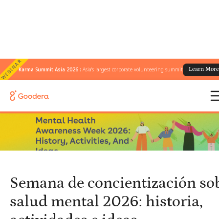
WEBINAR
Karma Summit Asia 2026 :
Asia's largest corporate volunteering summit
Learn Mor
← Todos los blogs
/
Semana de concientización sobre la salud mental 2026: historia,
actividades e ideas
Semana de concientización sob
salud mental 2026: historia,