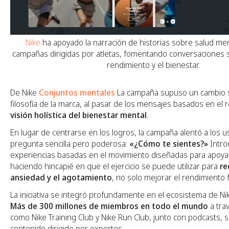
Nike
ha apoyado la narración de historias sobre salud men
campañas dirigidas por atletas, fomentando conversaciones s
rendimiento y el bienestar.
De Nike
Conjuntos mentales
La campaña supuso un cambio sig
filosofía de la marca, al pasar de los mensajes basados en el
visión holística del bienestar mental
.
En lugar de centrarse en los logros, la campaña alentó a los 
pregunta sencilla pero poderosa:
«¿Cómo te sientes?»
Intro
experiencias basadas en el movimiento diseñadas para apoyar
haciendo hincapié en que el ejercicio se puede utilizar para
re
ansiedad y el agotamiento
, no solo mejorar el rendimiento f
La iniciativa se integró profundamente en el ecosistema de Ni
Más de 300 millones de miembros en todo el mundo
a tra
como Nike Training Club y Nike Run Club, junto con podcasts, 
contenido dirigido por expertos.