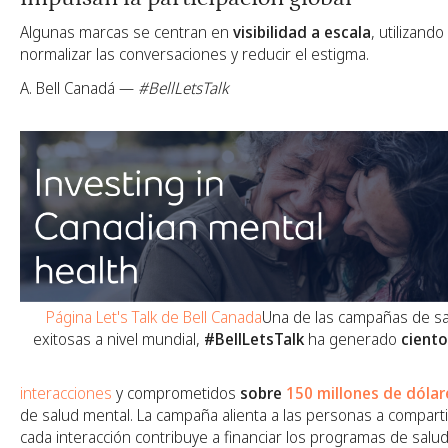
Algunas marcas se centran en
visibilidad a escala
, utilizand
normalizar las conversaciones y reducir el estigma.
A. Bell Canadá —
#BellLetsTalk
Página Let's Talk de Bell Canada
Una de las campañas de s
exitosas a nivel mundial,
#BellLetsTalk
ha generado
ciento
interacciones
y comprometidos
sobre
150 millones de dólar
de salud mental. La campaña alienta a las personas a comparti
cada interacción contribuye a financiar los programas de salud