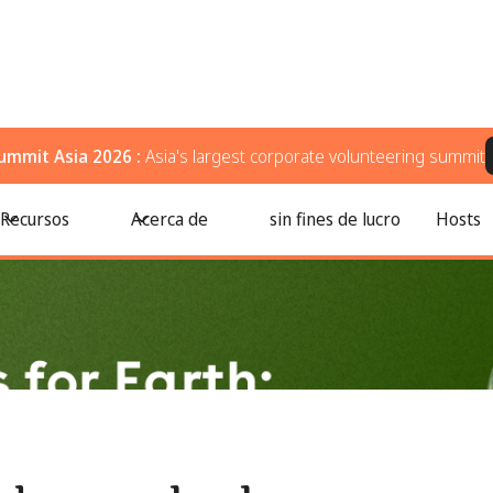
ummit Asia 2026 :
Asia's largest corporate volunteering summit
ejos, beneficios y mejores prácticas
Recursos
Acerca de
sin fines de lucro
Hosts