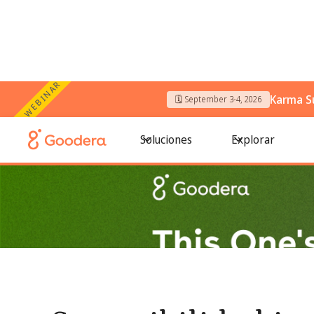
WEBINAR
Karma S
🗓️ September 3-4, 2026
← Todos los blogs
/
Sostenibilidad in the work place: cons
Soluciones
Explorar