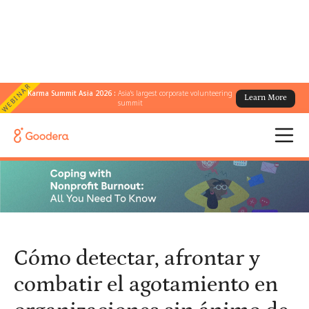
WEBINAR
Karma Summit Asia 2026 :
Asia's largest corporate volunteering
Learn More
← Todos los blogs
/
summit
Cómo detectar, afrontar y combatir el agotamiento en
organizaciones sin ánimo de lucro
Cómo detectar, afrontar y
combatir el agotamiento en