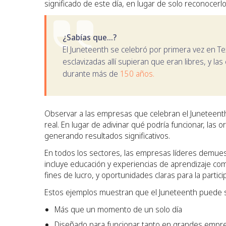
significado de este día, en lugar de solo reconocerl
¿Sabías que...?
El Juneteenth se celebró por primera vez en 
esclavizadas allí supieran que eran libres, y l
durante más de
150 años.
Observar a las empresas que celebran el Juneteent
real. En lugar de adivinar qué podría funcionar, la
generando resultados significativos.
En todos los sectores, las empresas líderes demue
incluye educación y experiencias de aprendizaje com
fines de lucro, y oportunidades claras para la parti
Estos ejemplos muestran que el Juneteenth puede s
Más que un momento de un solo día
Diseñado para funcionar tanto en grandes emp