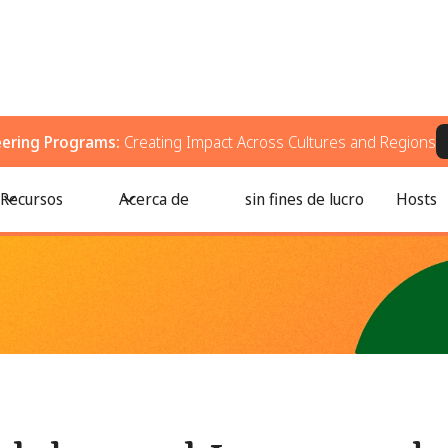
eering Programs:
Creating Impact Across Cultures and Regions
 e inspiran a la acción
Recursos
Acerca de
sin fines de lucro
Hosts