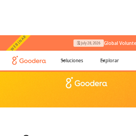
WEBINAR
Global Volunt
🗓️ July 28, 2026
← Todos los blogs
/
8 empresas que celebran el Juneteenth
Soluciones
Explorar