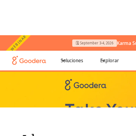
WEBINAR
Karma S
🗓️ September 3-4, 2026
← Todos los blogs
/
Ideas para eventos de regreso a clas
Soluciones
Explorar