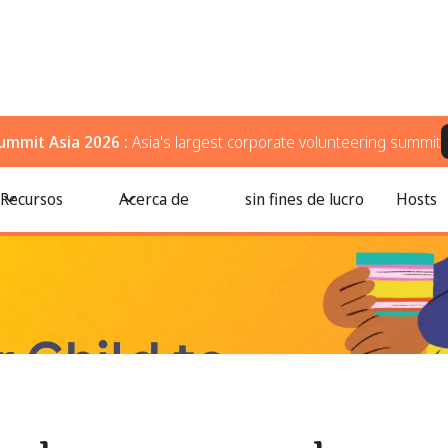
ummit Asia 2026 :
Asia's largest corporate volunteering summit
es que generan un impacto real en los estudiantes
Recursos
Acerca de
sin fines de lucro
Hosts