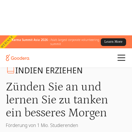
WEBINAR
Karma Summit Asia 2026 :
Asia's largest corporate volunteering
Learn More
summit
← Me4We Programme
/
Indien erziehen
INDIEN ERZIEHEN
Zünden Sie an und
lernen Sie zu tanken
ein besseres Morgen
Förderung von 1 Mio. Studierenden