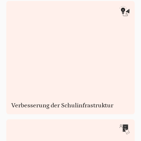
Verbesserung der Schulinfrastruktur
Entwerfen, gestalten und verbessern Sie bestehende
Schulräume, die Schüler inspirieren und einbeziehen.