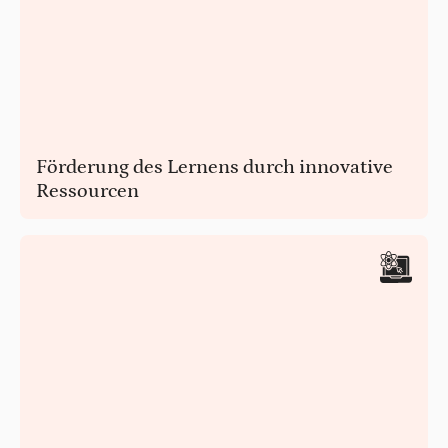
Förderung des Lernens durch innovative
Ressourcen
Verbessern Sie die Bindung der Schüler an die Fächer durch
kreative und innovative Lernhilfen