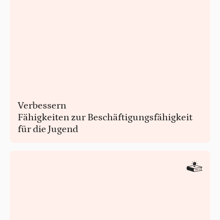
Verbessern
Fähigkeiten zur Beschäftigungsfähigkeit
für die Jugend
Verbessern Sie die Beschäftigungsfähigkeit durch
Vermittlung
grundlegende Fähigkeiten zur Berufsvorbereitung wie
Erstellung von Lebensläufen, Vorbereitung von
Vorstellungsgesprächen, Zeitmanagement usw.