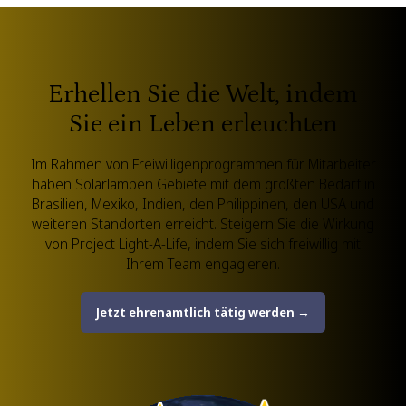
Erhellen Sie die Welt, indem
Sie ein Leben erleuchten
Im Rahmen von Freiwilligenprogrammen für Mitarbeiter
haben Solarlampen Gebiete mit dem größten Bedarf in
Brasilien, Mexiko, Indien, den Philippinen, den USA und
weiteren Standorten erreicht. Steigern Sie die Wirkung
von Project Light-A-Life, indem Sie sich freiwillig mit
Ihrem Team engagieren.
Jetzt ehrenamtlich tätig werden →