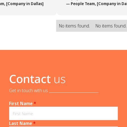
, [Company in Dallas]
— People Team, [Company in Dall
No items found.
No items found.
Contact
us
Get in touch with us _____________________________
First Name
*
Last Name
*