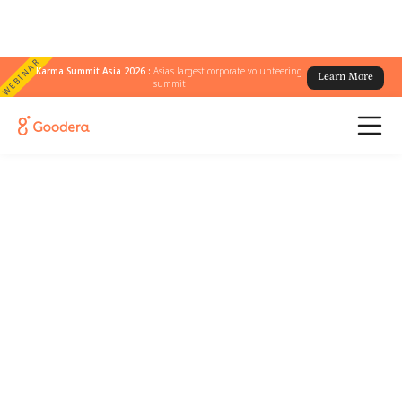
WEBINAR
Karma Summit Asia 2026 :
Asia's largest corporate volunteering
Learn More
summit