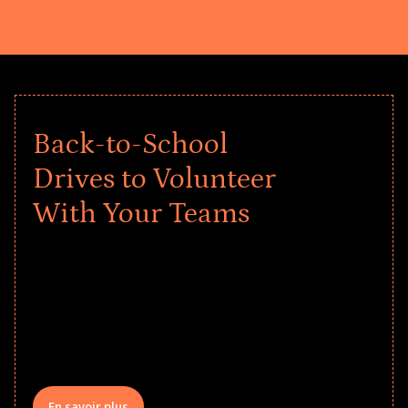
Back-to-School
Drives to Volunteer
With Your Teams
Give every child a strong start to the
school year! Explore impact-driven Back
to School supply drives that empower
underserved students, foster
comprehensive learning, and engage
your teams meaningfully.
En savoir plus