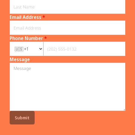
Email Address
*
Phone Number
*
Message