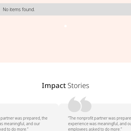
No items found.
Impact
Stories
partner was prepared, the
“The nonprofit partner was prepared
 meaningful, and our
experience was meaningful, and ou
d to do more.”
employees asked to do more.”