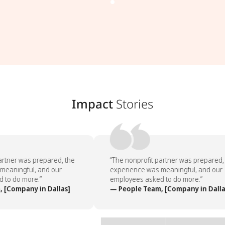
Impact
Stories
rtner was prepared, the
“The nonprofit partner was prepared, 
eaningful, and our
experience was meaningful, and our
to do more.”
employees asked to do more.”
[Company in Dallas]
— People Team, [Company in Dallas