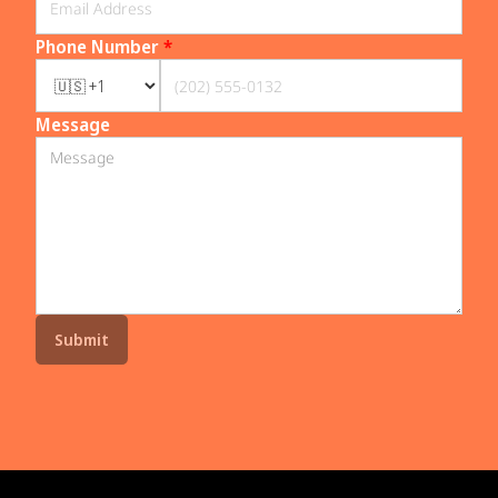
Phone Number
*
Message