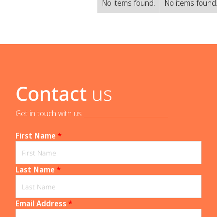
No items found.
No items found
Contact
us
Get in touch with us _____________________________
First Name
*
Last Name
*
Email Address
*