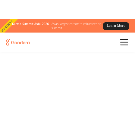
WEBINAR
Karma Summit Asia 2026 :
Asia's largest corporate volunteering
Learn More
summit