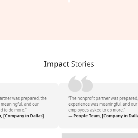
Impact
Stories
artner was prepared, the
“The nonprofit partner was prepared, 
meaningful, and our
experience was meaningful, and our
 to do more.”
employees asked to do more.”
 [Company in Dallas]
— People Team, [Company in Dalla