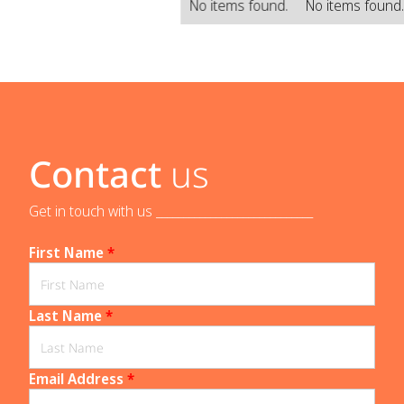
No items found.
No items found
Contact
us
Get in touch with us _____________________________
First Name
*
Last Name
*
Email Address
*