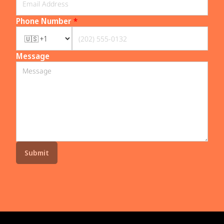
Phone Number
*
Message