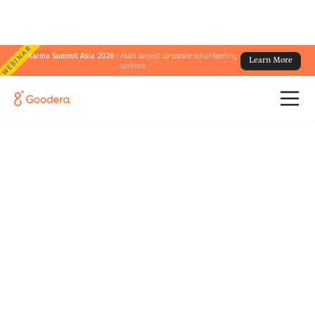
WEBINAR
Karma Summit Asia 2026 :
Asia's largest corporate volunteering
Learn More
summit