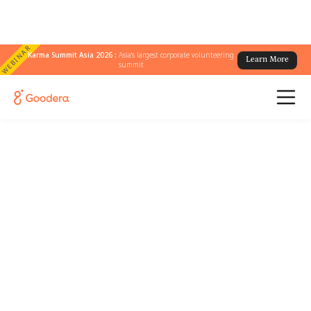
WEBINAR
Karma Summit Asia 2026 :
Asia's largest corporate volunteering
Learn More
summit