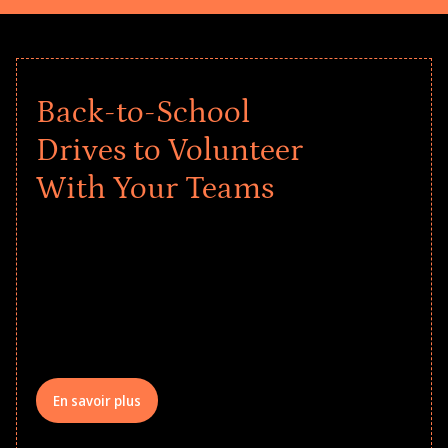
Back-to-School
Drives to Volunteer
With Your Teams
Give every child a strong start to the
school year! Explore impact-driven Back
to School supply drives that empower
underserved students, foster
comprehensive learning, and engage
your teams meaningfully.
En savoir plus