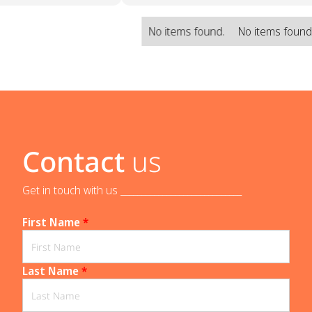
No items found.
No items found
Contact
us
Get in touch with us _____________________________
First Name
*
Last Name
*