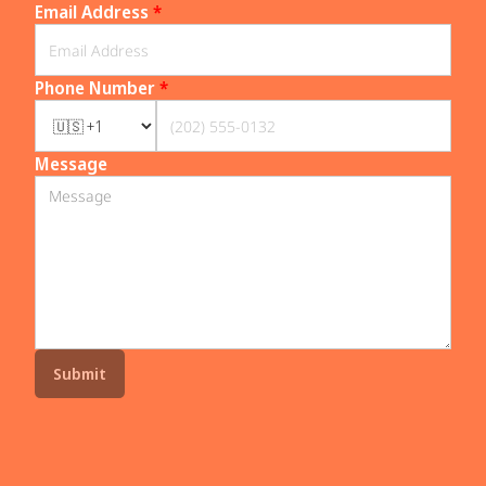
Email Address
*
Phone Number
*
Message