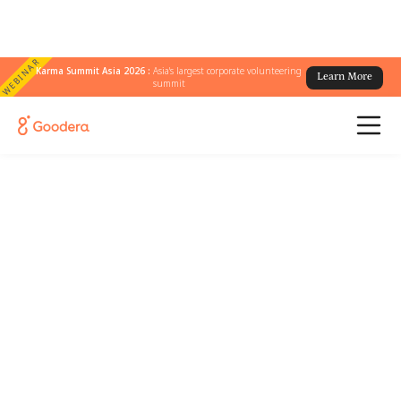
WEBINAR
Karma Summit Asia 2026 :
Asia's largest corporate volunteering
Learn More
summit