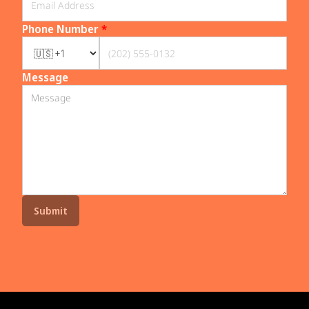
Phone Number
*
Message