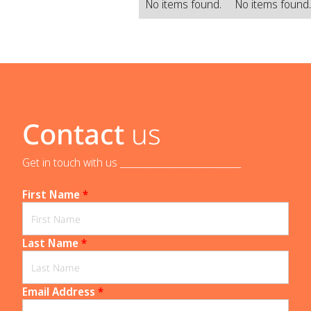
No items found.
No items found
Contact
us
Get in touch with us _____________________________
First Name
*
Last Name
*
Email Address
*