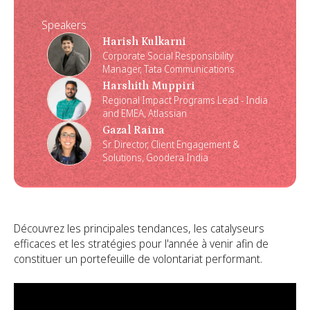
Speakers
Harish Kulkarni
Corporate Social Responsibility
Manager, Tata Communications
Harshith Muppiri
Regional Impact Programs Lead - India
and EMEA, Atlassian
Gazal Raina
Sr. Director, Client Engagement &
Solutions, Goodera India
Découvrez les principales tendances, les catalyseurs
efficaces et les stratégies pour l'année à venir afin de
constituer un portefeuille de volontariat performant.