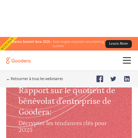
WEBINAR
Karma Summit Asia 2026 :
Asia's largest corporate volunteering
Learn More
summit
Webinar
🗓️
Dec 17, 2024
Tuesday
← Retourner à tous les webinaires
Rapport sur le quotient de
bénévolat d'entreprise de
Goodera
:
Décrypter les tendances clés pour
2025