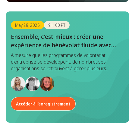
May 28, 2026
9 H 00 PT
Ensemble, c'est mieux : créer une
expérience de bénévolat fluide avec
Benevity x Goodera
À mesure que les programmes de volontariat
d'entreprise se développent, de nombreuses
organisations se retrouvent à gérer plusieurs
plateformes en matière de découverte, d'inscription,
d'exécution et de reporting d'événements. Bien que
chaque outil ait un objectif, cette approche
fragmentée entraîne souvent une duplication des
efforts, des données incohérentes et une
Accéder à l'enregistrement
expérience disparate à la fois pour les responsables
de programme et les employés.