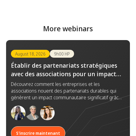
More webinars
August 18, 2026
9h00 HP
Établir des partenariats stratégiques
avec des associations pour un impact
durable
Découvrez comment les entreprises et les
associations nouent des partenariats durables qui
génèrent un impact communautaire significatif grâce
à la confiance, la collaboration et des objectifs
communs.
S'inscrire maintenant