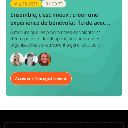
May 28, 2026
9 H 00 PT
Ensemble, c'est mieux : créer une
expérience de bénévolat fluide avec
Benevity x Goodera
À mesure que les programmes de volontariat
d'entreprise se développent, de nombreuses
organisations se retrouvent à gérer plusieurs
plateformes en matière de découverte, d'inscription,
d'exécution et de reporting d'événements. Bien que
chaque outil ait un objectif, cette approche
fragmentée entraîne souvent une duplication des
efforts, des données incohérentes et une
Accéder à l'enregistrement
expérience disparate à la fois pour les responsables
de programme et les employés.