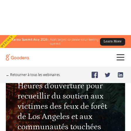
WEBINAR
Karma Summit Asia 2026 :
Asia's largest corporate volunteering
Learn More
summit
Webinar
🗓️
Jan 16, 2025
Thursday
← Retourner à tous les webinaires
Heures d'ouverture pour
recueillir du soutien aux
victimes des feux de forêt
de Los Angeles et aux
communautés touchées