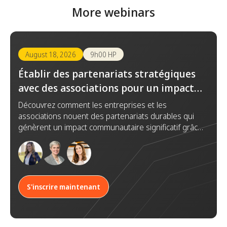
More webinars
August 18, 2026
9h00 HP
Établir des partenariats stratégiques
avec des associations pour un impact
durable
Découvrez comment les entreprises et les
associations nouent des partenariats durables qui
génèrent un impact communautaire significatif grâce
à la confiance, la collaboration et des objectifs
communs.
S'inscrire maintenant