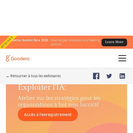
WEBINAR
Karma Summit Asia 2026 :
Asia's largest corporate volunteering
Learn More
summit
Webinar
🗓️
Jul 31, 2024
Wednesday
← Retourner à tous les webinaires
Exploiter l'IA
:
Atelier sur les stratégies pour les
organisations à but non lucratif
Accès à l'enregistrement