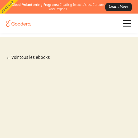
WEBINAR
Global Volunteering Programs:
Creating Impact Across Cultures
Learn More
and Regions
← Voir tous les ebooks