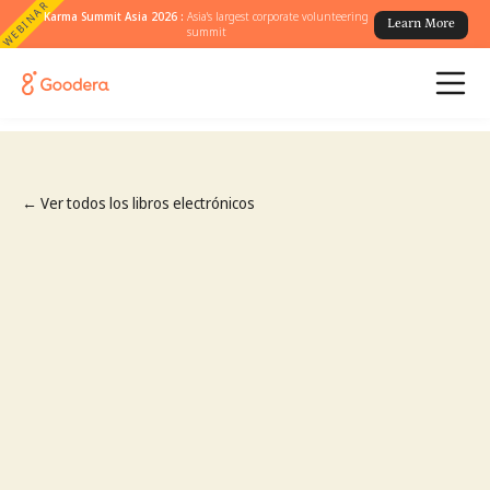
WEBINAR
Karma Summit Asia 2026 :
Asia's largest corporate volunteering
Learn More
summit
← Ver todos los libros electrónicos