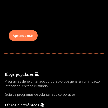
to School supply drives that empower
underserved students, foster
comprehensive learning, and engage
your teams meaningfully.
Aprenda más
Blogs populares 💻
Programas de voluntariado corporativo que generan un impacto
intencional en todo el mundo
Guía de programas de voluntariado corporativo
Libros electrónicos 📚