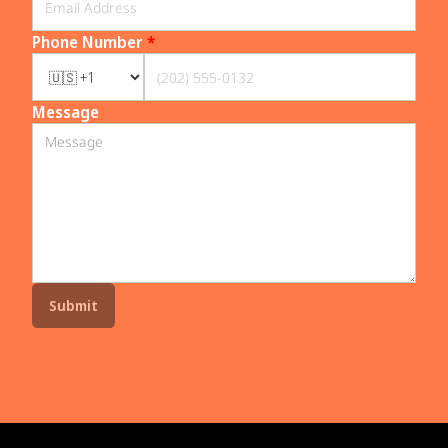
Phone Number
*
Message