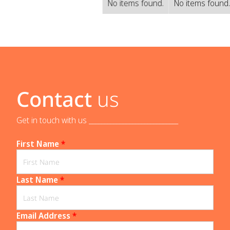
No items found.
No items found
Contact
us
Get in touch with us _____________________________
First Name
*
Last Name
*
Email Address
*