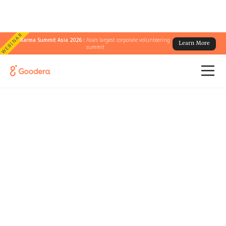
WEBINAR
Karma Summit Asia 2026 :
Asia's largest corporate volunteering
Learn More
summit