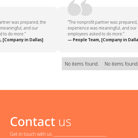
rtner was prepared, the
“The nonprofit partner was prepared, 
eaningful, and our
experience was meaningful, and our
to do more.”
employees asked to do more.”
[Company in Dallas]
— People Team, [Company in Dallas
No items found.
No items found
Contact
us
Get in touch with us _____________________________