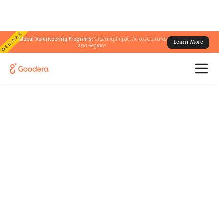
WEBINAR
Global Volunteering Programs:
Creating Impact Across Cultures
Learn More
and Regions