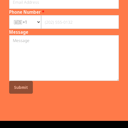
Phone Number
*
Message