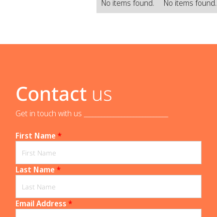
No items found.
No items found
Contact
us
Get in touch with us _____________________________
First Name
*
Last Name
*
Email Address
*