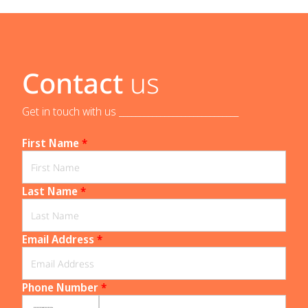
Contact
us
Get in touch with us _____________________________
First Name
*
Last Name
*
Email Address
*
Phone Number
*