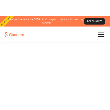
WEBINAR
Karma Summit Asia 2026 :
Asia's largest corporate volunteering
Learn More
summit