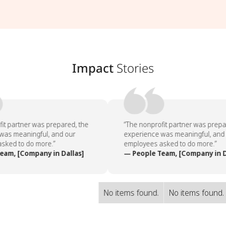
Impact
Stories
it partner was prepared, the
“The nonprofit partner was prepar
as meaningful, and our
experience was meaningful, and 
ked to do more.”
employees asked to do more.”
am, [Company in Dallas]
— People Team, [Company in Da
No items found.
No items found.