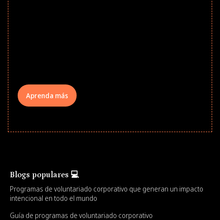
Give every child a strong start to the
school year! Explore impact-driven Back
to School supply drives that empower
underserved students, foster
comprehensive learning, and engage
your teams meaningfully.
Aprenda más
Blogs populares 💻
Programas de voluntariado corporativo que generan un impacto
intencional en todo el mundo
Guía de programas de voluntariado corporativo