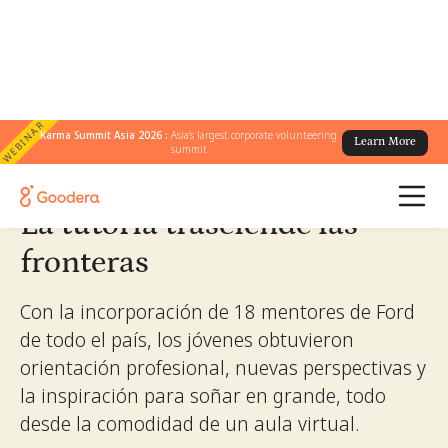
WEBINAR
← Todas las historias
Karma Summit Asia 2026 :
Asia's largest corporate volunteering
/
La tutoría trasciende las fronteras
Learn More
summit
La tutoría trasciende las
fronteras
Con la incorporación de 18 mentores de Ford
de todo el país, los jóvenes obtuvieron
orientación profesional, nuevas perspectivas y
la inspiración para soñar en grande, todo
desde la comodidad de un aula virtual.