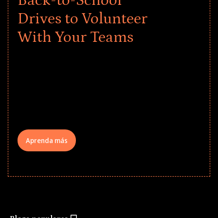
Back-to-School
Drives to Volunteer
With Your Teams
Give every child a strong start to the
school year! Explore impact-driven Back
to School supply drives that empower
underserved students, foster
comprehensive learning, and engage
your teams meaningfully.
Aprenda más