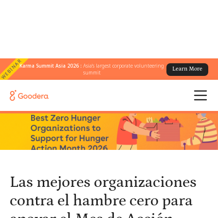
WEBINAR
Karma Summit Asia 2026 :
Asia's largest corporate volunteering
Learn More
← Todos los blogs
/
summit
Las mejores organizaciones contra el hambre cero para apoyar el
Mes de Acción contra el Hambre 2026
Las mejores organizaciones
contra el hambre cero para