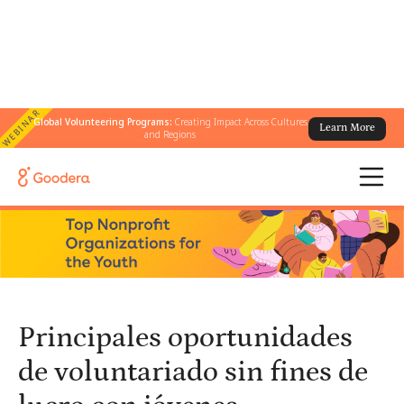
WEBINAR
Global Volunteering Programs:
Creating Impact Across Cultures
Learn More
← Todos los blogs
/
and Regions
Principales oportunidades de voluntariado sin fines de lucro con
jóvenes beneficiarios
Principales oportunidades
de voluntariado sin fines de