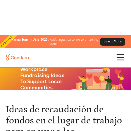
WEBINAR
Karma Summit Asia 2026 :
Asia's largest corporate volunteering
Learn More
← Todos los blogs
/
summit
Ideas de recaudación de fondos en el lugar de trabajo para
apoyar a las comunidades locales
Ideas de recaudación de
fondos en el lugar de trabajo