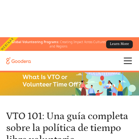
WEBINAR
Global Volunteering Programs:
Creating Impact Across Cultures
Learn More
← Todos los blogs
/
and Regions
VTO 101: Una guía completa sobre la política de tiempo libre
voluntario
VTO 101: Una guía completa
sobre la política de tiempo