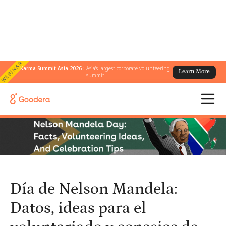
WEBINAR
Karma Summit Asia 2026 :
Asia's largest corporate volunteering
Learn More
← Todos los blogs
/
summit
Día de Nelson Mandela: Datos, ideas para el voluntariado y
consejos de celebración
Día de Nelson Mandela:
Datos, ideas para el