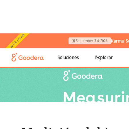
WEBINAR
Karma S
🗓️ September 3-4, 2026
← Todos los blogs
/
Medición del impacto social: cómo rea
Soluciones
Explorar