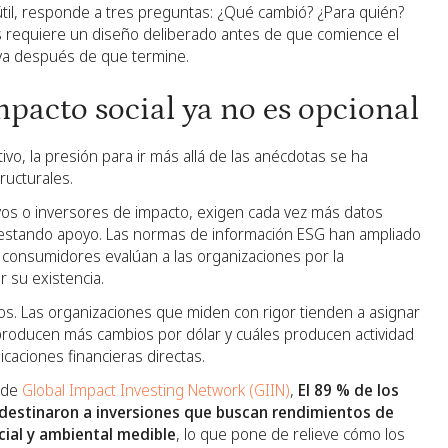
útil, responde a tres preguntas: ¿Qué cambió? ¿Para quién?
s requiere un diseño deliberado antes de que comience el
iva después de que termine.
mpacto social ya no es opcional
tivo, la presión para ir más allá de las anécdotas se ha
ructurales.
tivos o inversores de impacto, exigen cada vez más datos
restando apoyo. Las normas de información ESG han ampliado
s consumidores evalúan a las organizaciones por la
r su existencia.
s. Las organizaciones que miden con rigor tienden a asignar
oducen más cambios por dólar y cuáles producen actividad
icaciones financieras directas.
o de
Global Impact Investing Network (GIIN)
,
El 89 % de los
 destinaron a inversiones que buscan rendimientos de
ial y ambiental medible
, lo que pone de relieve cómo los