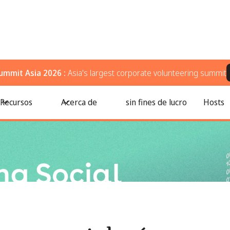
ummit Asia 2026 :
Asia's largest corporate volunteering summit
lizar el seguimiento, demostrar y mejorar el cambio en el mundo real
Recursos
Acerca de
sin fines de lucro
Hosts