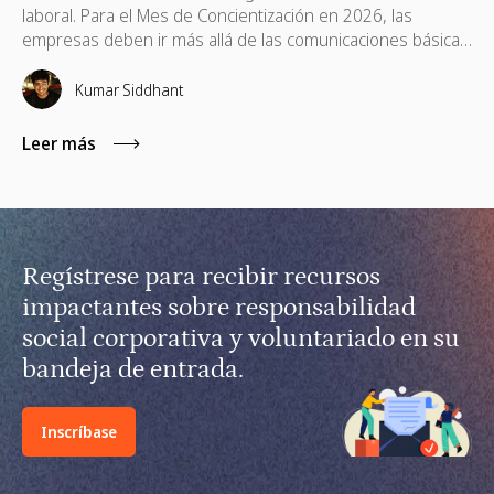
laboral. Para el Mes de Concientización en 2026, las
empresas deben ir más allá de las comunicaciones básicas
e implementar políticas de apoyo, ayudas financieras,
capacitación remota para gerentes y voluntariado basado
Kumar Siddhant
en habilidades.
Leer más
Regístrese para recibir recursos
impactantes sobre responsabilidad
social corporativa y voluntariado en su
bandeja de entrada.
Inscríbase