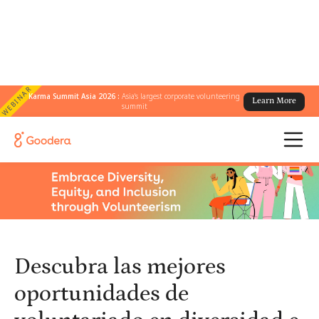
WEBINAR
Karma Summit Asia 2026 :
Asia's largest corporate volunteering
Learn More
← Todos los blogs
/
summit
Descubra las mejores oportunidades de voluntariado en
diversidad e inclusión para sus equipos
Descubra las mejores
oportunidades de