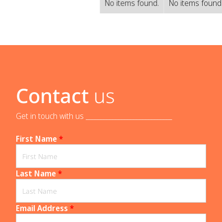
No items found.
No items found
Contact
us
Get in touch with us _____________________________
First Name
*
Last Name
*
Email Address
*