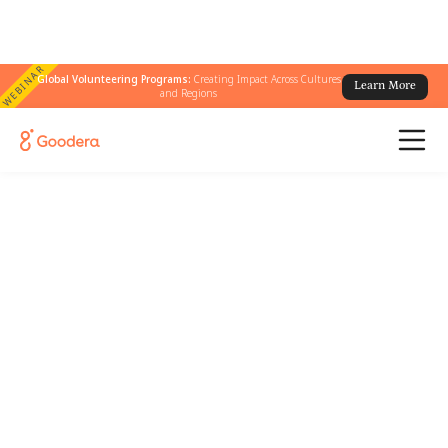
WEBINAR
Global Volunteering Programs:
Creating Impact Across Cultures
Learn More
and Regions