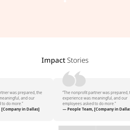
Impact
Stories
rtner was prepared, the
“The nonprofit partner was prepared, t
eaningful, and our
experience was meaningful, and our
to do more.”
employees asked to do more.”
[Company in Dallas]
— People Team, [Company in Dallas