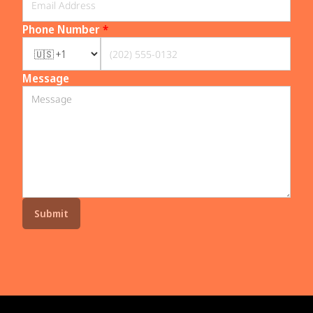
Phone Number
*
Message