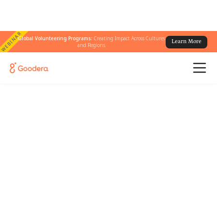
WEBINAR
Global Volunteering Programs:
Creating Impact Across Cultures
Learn More
and Regions