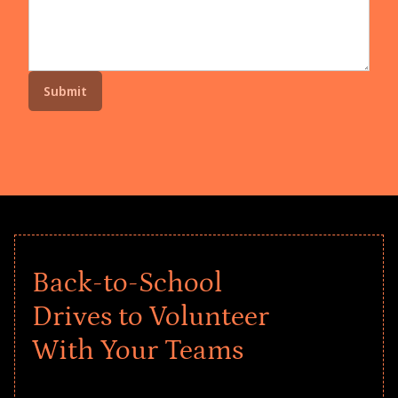
Back-to-School
Drives to Volunteer
With Your Teams
Give every child a strong start to the