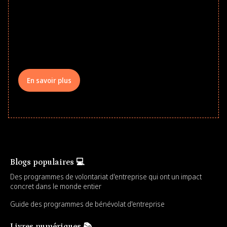
school year! Explore impact-driven Back
to School supply drives that empower
underserved students, foster
comprehensive learning, and engage
your teams meaningfully.
En savoir plus
Blogs populaires 💻
Des programmes de volontariat d'entreprise qui ont un impact
concret dans le monde entier
Guide des programmes de bénévolat d'entreprise
Livres numériques 📚