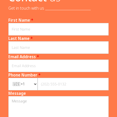
Get in touch with us _____________________________
First Name
*
Last Name
*
Email Address
*
Phone Number
*
Message