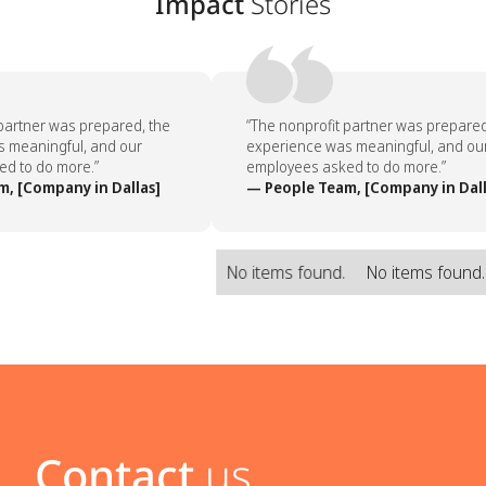
Impact
Stories
partner was prepared, the
“The nonprofit partner was prepared,
meaningful, and our
experience was meaningful, and our
 to do more.”
employees asked to do more.”
, [Company in Dallas]
— People Team, [Company in Dalla
No items found.
No items found
Contact
us