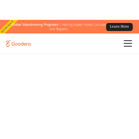
WEBINAR
Global Volunteering Programs:
Creating Impact Across Cultures
Learn More
and Regions