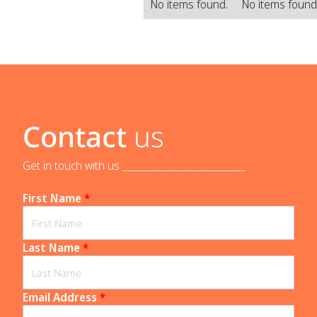
No items found.
No items found
Contact
us
Get in touch with us _____________________________
First Name
*
Last Name
*
Email Address
*