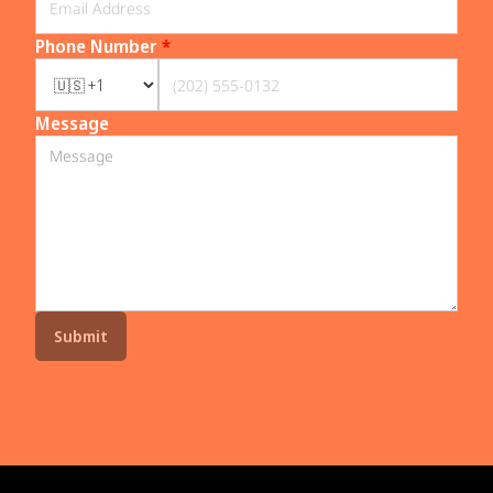
Phone Number
*
Message