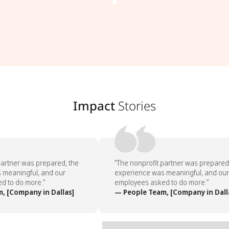
Impact
Stories
artner was prepared, the
“The nonprofit partner was prepared,
meaningful, and our
experience was meaningful, and our
 to do more.”
employees asked to do more.”
 [Company in Dallas]
— People Team, [Company in Dalla