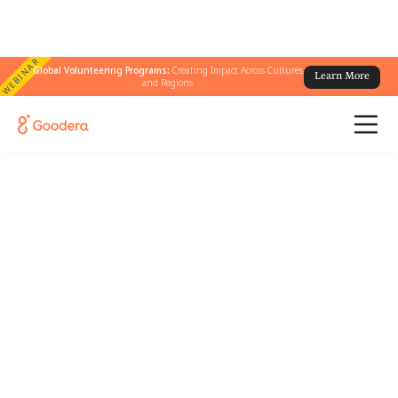
WEBINAR
Global Volunteering Programs:
Creating Impact Across Cultures
Learn More
and Regions