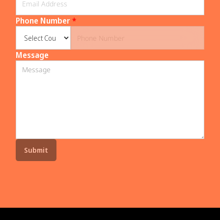
Phone Number
*
Message