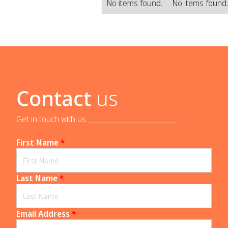
No items found.
No items found
Contact
us
Get in touch with us _____________________________
First Name
*
Last Name
*
Email Address
*