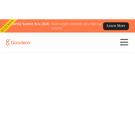
WEBINAR
Karma Summit Asia 2026 :
Asia's largest corporate volunteering
Learn More
summit