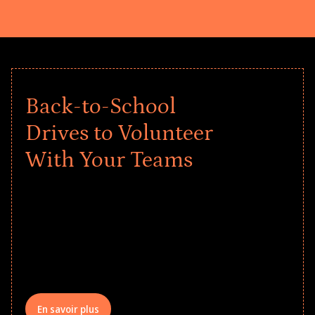
Back-to-School
Drives to Volunteer
With Your Teams
Give every child a strong start to the
school year! Explore impact-driven Back
to School supply drives that empower
underserved students, foster
comprehensive learning, and engage
your teams meaningfully.
En savoir plus