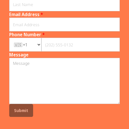
Email Address
*
Phone Number
*
Message