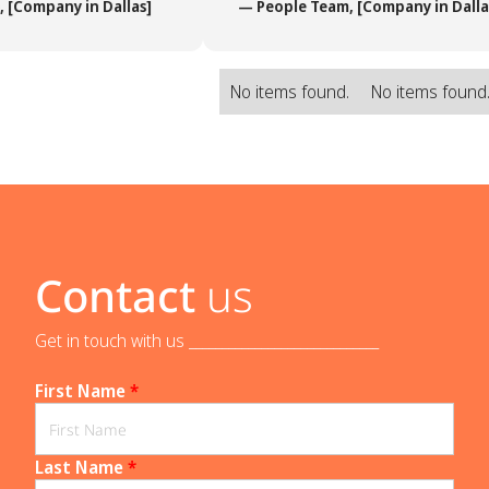
[Company in Dallas]
— People Team, [Company in Dallas
No items found.
No items found
Contact
us
Get in touch with us _____________________________
First Name
*
Last Name
*