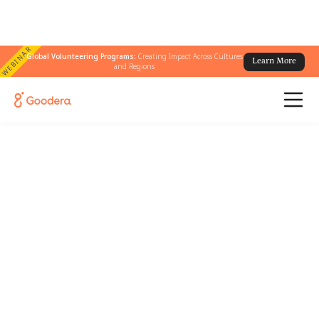
WEBINAR
Global Volunteering Programs:
Creating Impact Across Cultures
Learn More
and Regions