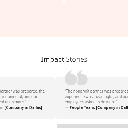
Impact
Stories
partner was prepared, the
“The nonprofit partner was prepared,
meaningful, and our
experience was meaningful, and our
 to do more.”
employees asked to do more.”
 [Company in Dallas]
— People Team, [Company in Dalla