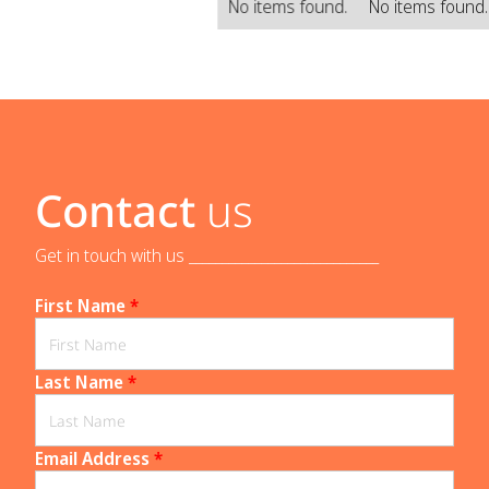
No items found.
No items found
Contact
us
Get in touch with us _____________________________
First Name
*
Last Name
*
Email Address
*