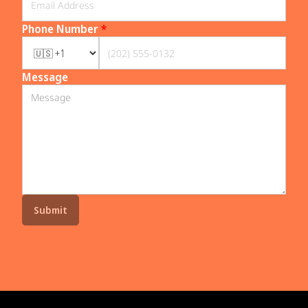
Phone Number
*
Message