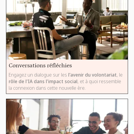
Conversations réfléchies
Engagez un dialogue sur les
l'avenir du volontariat
, le
rôle de l'IA dans l'impact social
, et à quoi ressemble
la connexion dans cette nouvelle ère.