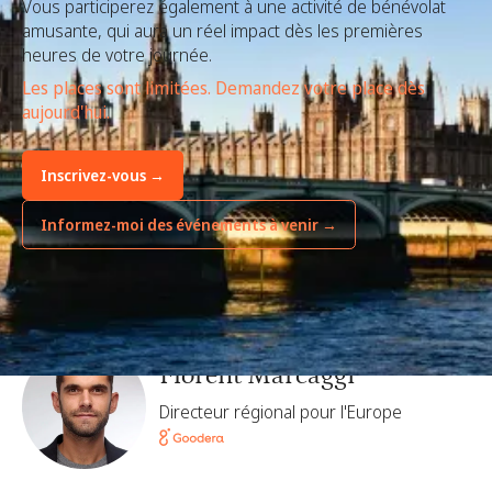
Vous participerez également à une activité de bénévolat
amusante, qui aura un réel impact dès les premières
heures de votre journée.
Les places sont limitées. Demandez votre place dès
aujourd'hui.
Inscrivez-vous →
Informez-moi des événements à venir →
Organisé par
Florent Marcaggi
Directeur régional pour l'Europe