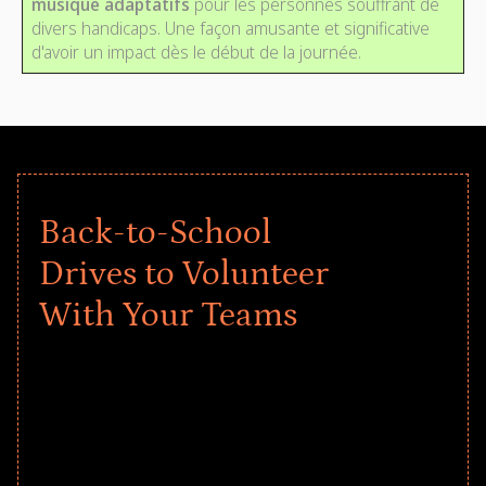
musique adaptatifs
pour les personnes souffrant de
divers handicaps. Une façon amusante et significative
d'avoir un impact dès le début de la journée.
Back-to-School
Drives to Volunteer
With Your Teams
Give every child a strong start to the
school year! Explore impact-driven Back
to School supply drives that empower
underserved students, foster
comprehensive learning, and engage
your teams meaningfully.