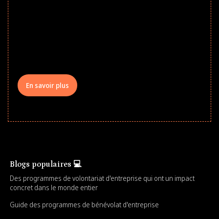
school year! Explore impact-driven Back
to School supply drives that empower
underserved students, foster
comprehensive learning, and engage
your teams meaningfully.
En savoir plus
Blogs populaires 💻
Des programmes de volontariat d'entreprise qui ont un impact
concret dans le monde entier
Guide des programmes de bénévolat d'entreprise