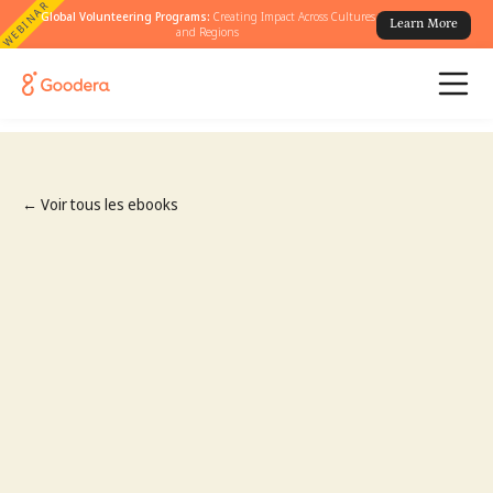
WEBINAR
Global Volunteering Programs:
Creating Impact Across Cultures
Learn More
and Regions
← Voir tous les ebooks