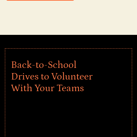
Back-to-School
Drives to Volunteer
With Your Teams
Give every child a strong start to the
school year! Explore impact-driven Back
to School supply drives that empower
underserved students, foster
comprehensive learning, and engage
your teams meaningfully.