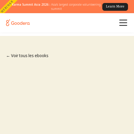
WEBINAR
Karma Summit Asia 2026 :
Asia's largest corporate volunteering
Learn More
summit
← Voir tous les ebooks