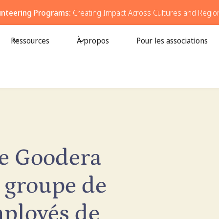
unteering Programs:
Creating Impact Across Cultures and Regio
Ressources
À propos
Pour les associations
de Goodera
 groupe de
mployés de