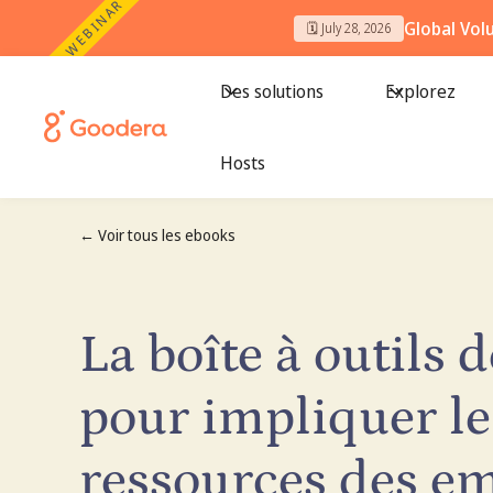
WEBINAR
Global Vol
🗓️ July 28, 2026
Des solutions
Explorez
Hosts
← Voir tous les ebooks
La boîte à outils 
pour impliquer le
ressources des e