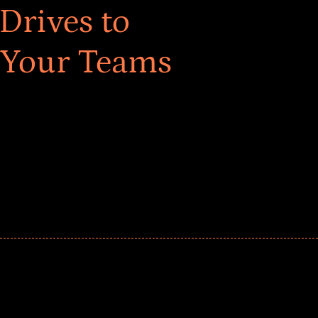
Drives to
 Your Teams
ar! Explore impact-driven Back to School supply
ster comprehensive learning, and engage your