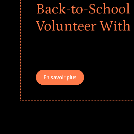
Back-to-School 
Volunteer With
Give every child a strong start to the school ye
drives that empower underserved students, fo
teams meaningfully.
En savoir plus