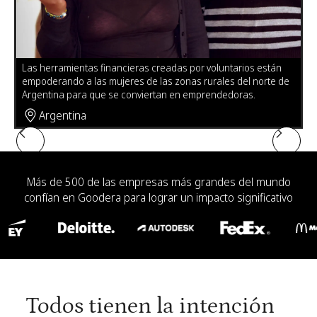
Leticia Gonzales, que tiene problemas con la electricidad poco
confiable en su hogar en México, usa lámparas solares
Lo
de
hechas por voluntarios para coser y completar sus deberes
di
del instituto.
re
Mexico
Slide 4 of 6.
Más de 500 de las empresas más grandes del mundo
confían en Goodera para lograr un impacto significativo
Todos tienen la intención