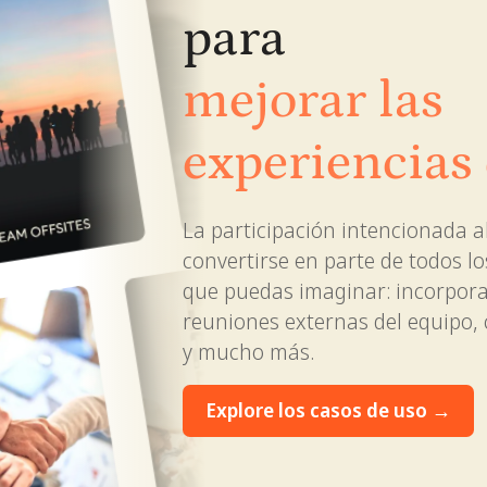
para
mejorar las
experiencias
equipo
La participación intencionada 
convertirse en parte de todos l
fortalecer la
que puedas imaginar: incorpora
reuniones externas del equipo,
cultura de la
y mucho más.
empresa
Explore los casos de uso →
fomentar un