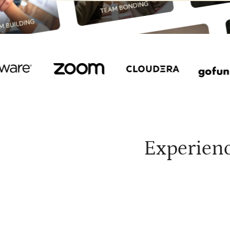
sentido de
pertenencia
mejorar las
experiencias
equipo
Experienc