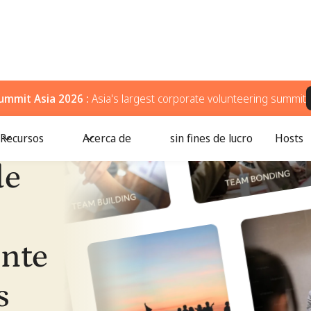
ummit Asia 2026 :
Asia's largest corporate volunteering summit
Recursos
Acerca de
sin fines de lucro
Hosts
de
nte
s