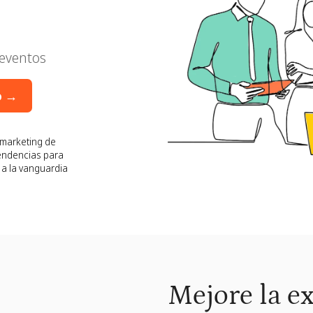
 eventos
o →
l marketing de
tendencias para
a la vanguardia
Mejore la ex