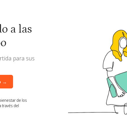
o a las
po
rtida para sus
o →
bienestar de los
 través del
o