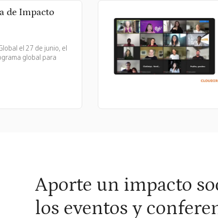
o
Semana d
Más de 
Para su Sem
del equipo d
io, el
organizados 
ra
Planifique s
Aporte un impacto soc
los eventos y confere