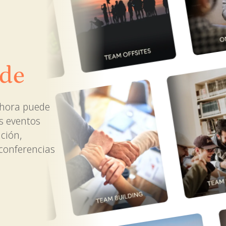
 de
ahora puede
os eventos
ción,
 conferencias