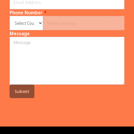
Phone Number
*
Message