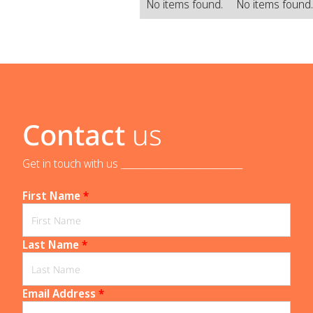
No items found.
No items found
Contact
us
Get in touch with us _____________________________
First Name
*
Last Name
*
Email Address
*