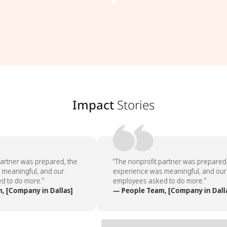
Impact
Stories
artner was prepared, the
“The nonprofit partner was prepared, 
meaningful, and our
experience was meaningful, and our
 to do more.”
employees asked to do more.”
 [Company in Dallas]
— People Team, [Company in Dalla