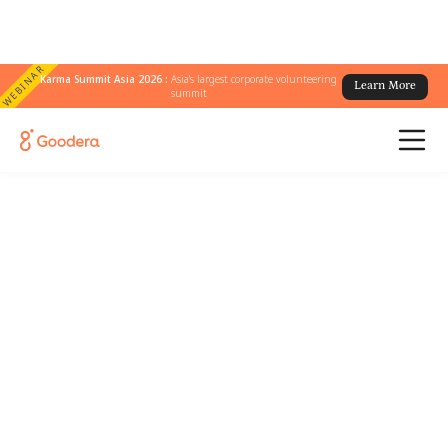
WEBINAR
Karma Summit Asia 2026 :
Asia's largest corporate volunteering
Learn More
summit