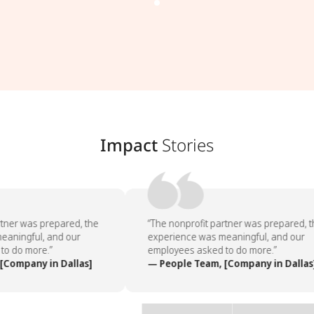
Impact
Stories
tner was prepared, the
“The nonprofit partner was prepared, t
aningful, and our
experience was meaningful, and our
o do more.”
employees asked to do more.”
Company in Dallas]
— People Team, [Company in Dallas]