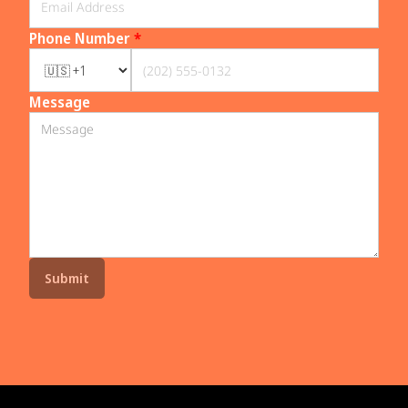
Phone Number
*
Message