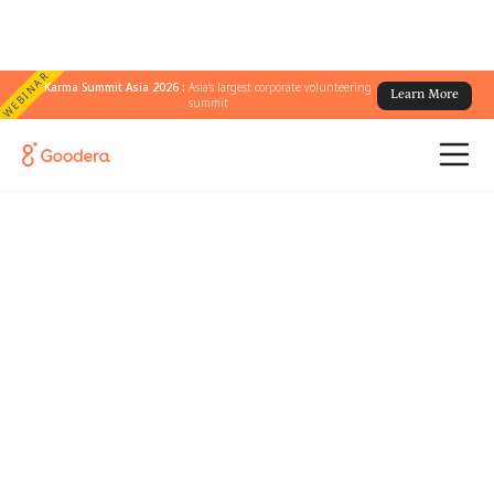
WEBINAR
Karma Summit Asia 2026 :
Asia's largest corporate volunteering
Learn More
summit