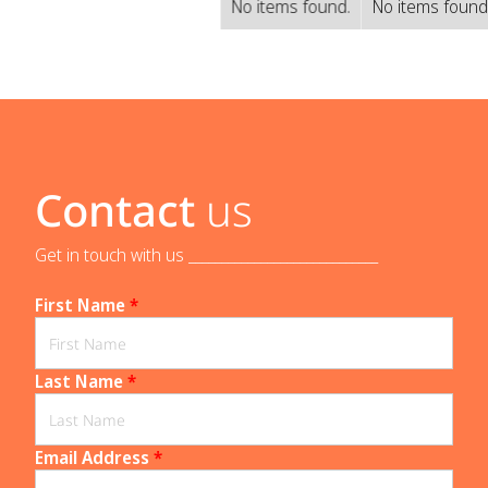
No items found.
No items found
Contact
us
Get in touch with us _____________________________
First Name
*
Last Name
*
Email Address
*