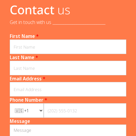
Contact
us
Get in touch with us _____________________________
First Name
*
Last Name
*
Email Address
*
Phone Number
*
Message