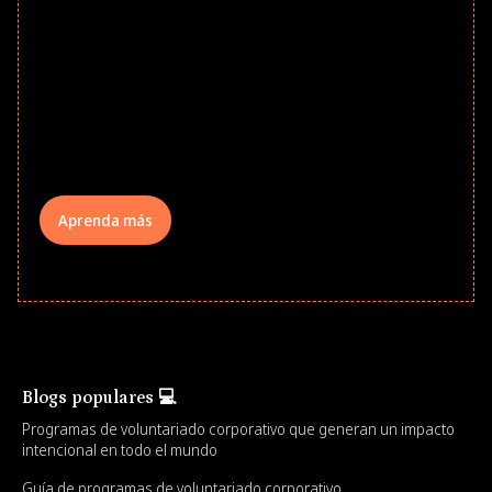
Give every child a strong start to the
school year! Explore impact-driven Back
to School supply drives that empower
underserved students, foster
comprehensive learning, and engage
your teams meaningfully.
Aprenda más
Blogs populares 💻
Programas de voluntariado corporativo que generan un impacto
intencional en todo el mundo
Guía de programas de voluntariado corporativo