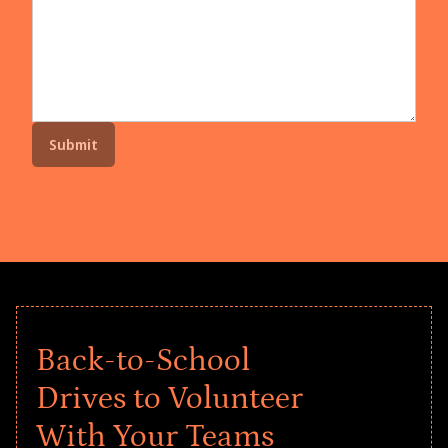
Back-to-School
Drives to Volunteer
With Your Teams