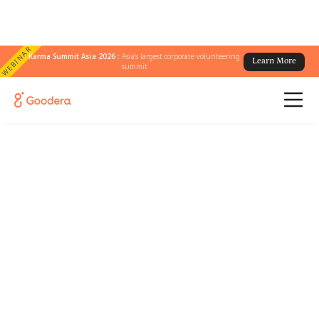
WEBINAR
Karma Summit Asia 2026 :
Asia's largest corporate volunteering
Learn More
summit