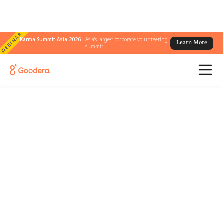
WEBINAR
Karma Summit Asia 2026 :
Asia's largest corporate volunteering
Learn More
summit