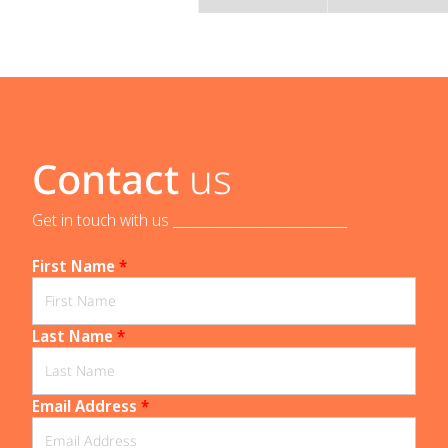
Contact
us
Get in touch with us _____________________________
First Name
*
Last Name
*
Email Address
*