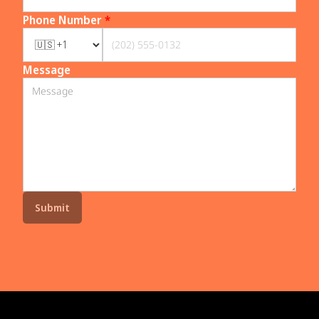
Phone Number
*
Message