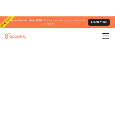
WEBINAR
Karma Summit Asia 2026 :
Asia's largest corporate volunteering
Learn More
summit