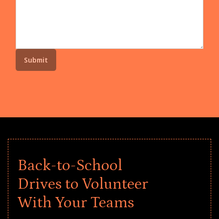
Back-to-School
Drives to Volunteer
With Your Teams
Give every child a strong start to the