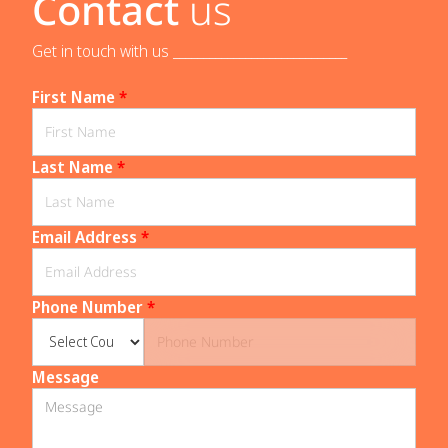
Contact
us
Get in touch with us _____________________________
First Name
*
Last Name
*
Email Address
*
Phone Number
*
Message