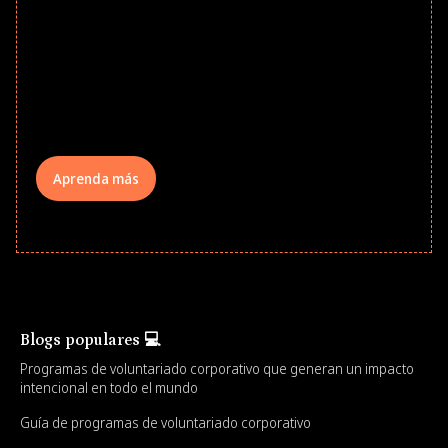
school year! Explore impact-driven Back
to School supply drives that empower
underserved students, foster
comprehensive learning, and engage
your teams meaningfully.
Aprenda más
Blogs populares 💻
Programas de voluntariado corporativo que generan un impacto
intencional en todo el mundo
Guía de programas de voluntariado corporativo