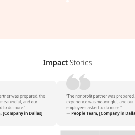
Impact
Stories
rtner was prepared, the
“The nonprofit partner was prepared, 
eaningful, and our
experience was meaningful, and our
to do more.”
employees asked to do more.”
[Company in Dallas]
— People Team, [Company in Dallas