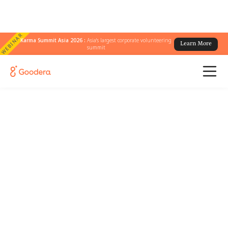
WEBINAR
Karma Summit Asia 2026 :
Asia's largest corporate volunteering
Learn More
summit