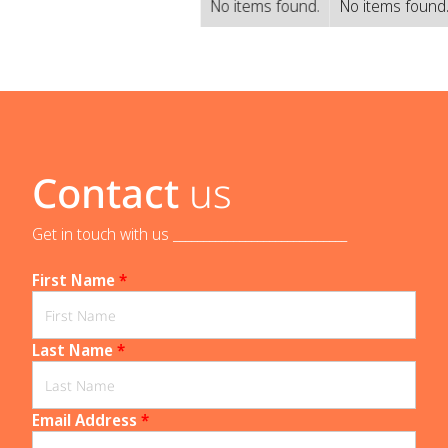
No items found.
No items found
Contact
us
Get in touch with us _____________________________
First Name
*
Last Name
*
Email Address
*