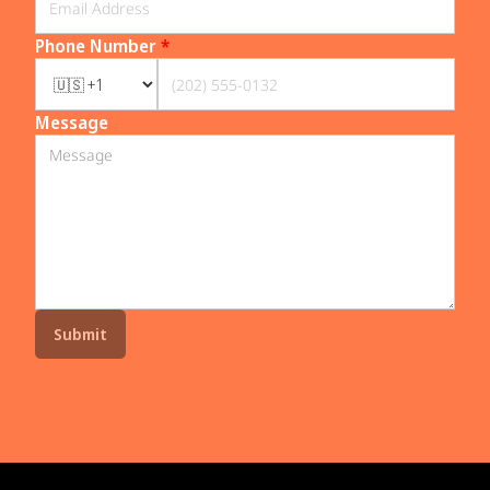
Phone Number
*
Message